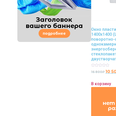
Заголовок
вашего баннера
Окно пласт
подробнее
1400х1400 (
поворотно-
однокамер
энергосбе
стеклопаке
двустворча
Rated
10 5
16 800
₽
0
out
of
В корзину
5
нет
ра