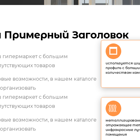
 Примерный Заголовок
аш гипермаркет с большим
используется ши
путствующих товаров
профиль с больш
количеством кам
вые возможности, в нашем каталоге
 организовать
аш гипермаркет с большим
путствующих товаров
вые возможности, в нашем каталоге
металлизированн
отражающее теп
 организовать
инфракрасные лу
помещения