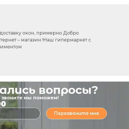
 доставку окон, примерно Добро
тернет – магазин !Наш гипермаркет с
тиментом
тались вопросы?
ь звоните мы поможем!
90
Перезвоните мне