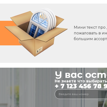
Мини текст про
пожаловать в ин
большим ассор
У вас ос
Не знаете что выбират
+ 7 123 456 78 