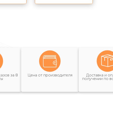
азов за 8
Цена от производителя
Доставка и оп
ты
получении по в