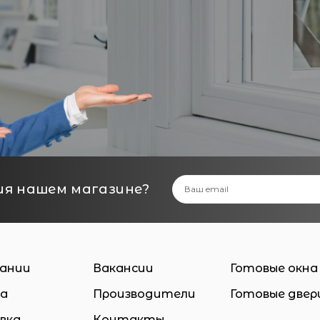
ия нашем магазине?
пании
Вакансии
Готовые окна
а
Производители
Готовые двер
вка
Контакты