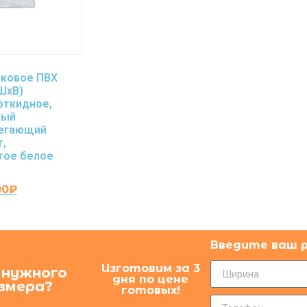
иковое ПВХ
ШхВ)
откидное,
ный
регающий
т,
тое белое
00
₽
Введите ваш 
Изготовим за 3
 нужного
дня по цене
змера?
готовых!