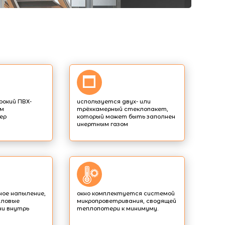
рокий ПВХ-
используется двух- или
им
трёхкамерный стеклопакет,
ер
который может быть заполнен
инертным газом
ое напыление,
окно комплектуется системой
ловые
микропроветривания, сводящей
чи внутрь
теплопотери к минимуму.