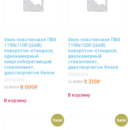
Окно пластиковое ПВХ
Окно пластиковое ПВХ
1100х1100 (ШхВ)
1100х1200 (ШхВ)
поворотно-откидное,
поворотно-откидное,
однокамерный
двухкамерный
энергосберегающий
стеклопакет,
стеклопакет,
двустворчатое белое
двустворчатое белое
Rated
9 310
₽
14 896
₽
0
Rated
8 000
₽
12 800
₽
out
0
of
out
В корзину
5
of
В корзину
5
Sale!
Sale!