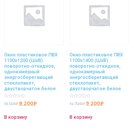
Окно пластиковое ПВХ
Окно пластиковое ПВХ
1100х1200 (ШхВ)
1100х1400 (ШхВ)
поворотно-откидное,
поворотно-откидное,
однокамерный
однокамерный
энергосберегающий
энергосберегающий
стеклопакет,
стеклопакет,
двустворчатое белое
двустворчатое белое
Rated
Rated
8 200
₽
9 200
₽
13 120
₽
14 720
₽
0
0
out
out
of
of
В корзину
В корзину
5
5