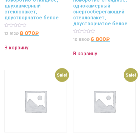
двухкамерный
однокамерный
стеклопакет,
энергосберегающий
двустворчатое белое
стеклопакет,
двустворчатое белое
Rated
8 070
₽
12 912
₽
0
Rated
6 800
₽
10 880
₽
out
0
of
out
В корзину
5
of
В корзину
5
Sale!
Sale!