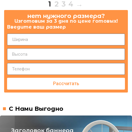
1
2
3
4
→
нет нужного размера?
Изготовим за 3 дня по цене готовых!
Введите ваш размер
Рассчитать
С Нами Выгодно