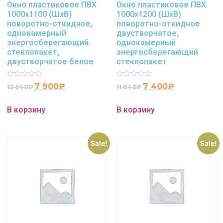
Окно пластиковое ПВХ
Окно пластиковое ПВХ
1000х1100 (ШхВ)
1000х1200 (ШхВ)
поворотно-откидное,
поворотно-откидное
однокамерный
двустворчатое,
энергосберегающий
однокамерный
стеклопакет,
энергосберегающий
двустворчатое белое
стеклопакет
Rated
Rated
7 900
₽
7 400
₽
12 640
₽
11 840
₽
0
0
out
out
of
of
В корзину
В корзину
5
5
Sale!
Sale!