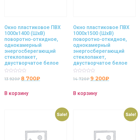
Окно пластиковое ПВХ
Окно пластиковое ПВХ
1000х1400 (ШхВ)
1000х1500 (ШхВ)
поворотно-откидное,
поворотно-откидное,
однокамерный
однокамерный
энергосберегающий
энергосберегающий
стеклопакет,
стеклопакет,
двустворчатое белое
двустворчатое белое
Rated
Rated
8 700
₽
9 200
₽
13 920
₽
14 720
₽
0
0
out
out
of
of
В корзину
В корзину
5
5
Sale!
Sale!