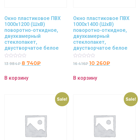
Окно пластиковое ПВХ
Окно пластиковое ПВХ
1000х1200 (ШхВ)
1000х1400 (ШхВ)
поворотно-откидное,
поворотно-откидное,
двухкамерный
двухкамерный
стеклопакет,
стеклопакет,
двустворчатое белое
двустворчатое белое
Rated
Rated
8 740
₽
10 260
₽
13 984
₽
16 416
₽
0
0
out
out
of
of
В корзину
В корзину
5
5
Sale!
Sale!