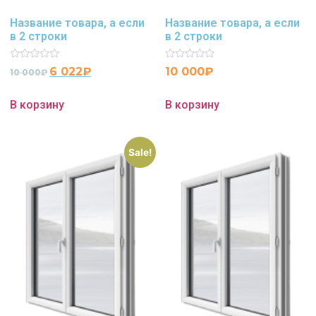
Название товара, а если
Название товара, а если
в 2 строки
в 2 строки
Rated
Rated
6 022
₽
10 000
₽
10 000
₽
0
0
out
out
of
of
В корзину
В корзину
5
5
Sale!