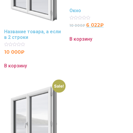
Окно
Rated
6 022
₽
10 000
₽
0
Название товара, а если
out
of
в 2 строки
В корзину
5
Rated
10 000
₽
0
out
of
В корзину
5
Sale!