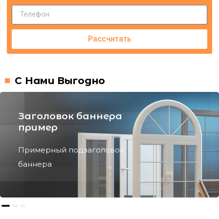
Рассчитать
С Нами Выгодно
Заголовок баннера
пример
Примерный подзаголовок
баннера