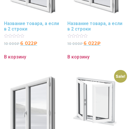
Название товара, а если
Название товара, а если
в 2 строки
в 2 строки
Rated
Rated
6 022
₽
6 022
₽
10 000
₽
10 000
₽
0
0
out
out
of
of
В корзину
В корзину
5
5
Sale!