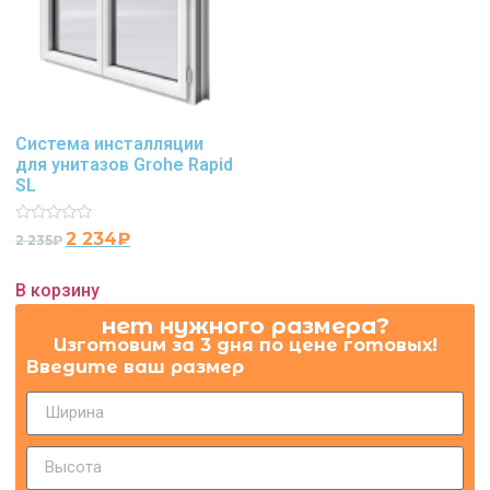
Система инсталляции
для унитазов Grohe Rapid
SL
Rated
2 234
₽
2 235
₽
0
out
of
В корзину
5
нет нужного размера?
Изготовим за 3 дня по цене готовых!
Введите ваш размер