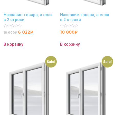
Название товара, а если
Название товара, а если
в 2 строки
в 2 строки
Rated
Rated
6 022
₽
10 000
₽
10 000
₽
0
0
out
out
of
of
В корзину
В корзину
5
5
Sale!
Sale!