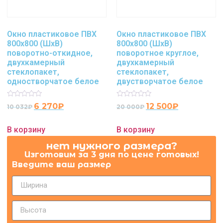
Окно пластиковое ПВХ
Окно пластиковое ПВХ
800х800 (ШхВ)
800х800 (ШхВ)
поворотно-откидное,
поворотное круглое,
двухкамерный
двухкамерный
стеклопакет,
стеклопакет,
одностворчатое белое
двустворчатое белое
Rated
Rated
6 270
₽
12 500
₽
10 032
₽
20 000
₽
0
0
out
out
of
of
В корзину
В корзину
5
5
нет нужного размера?
Изготовим за 3 дня по цене готовых!
Введите ваш размер