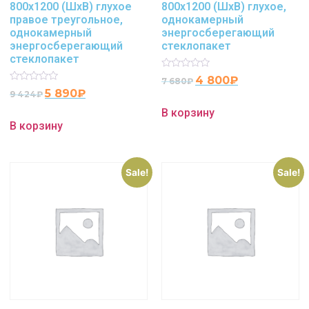
800х1200 (ШхВ) глухое
800х1200 (ШхВ) глухое,
правое треугольное,
однокамерный
однокамерный
энергосберегающий
энергосберегающий
стеклопакет
стеклопакет
Rated
4 800
₽
7 680
₽
0
Rated
5 890
₽
9 424
₽
out
0
of
out
В корзину
5
of
В корзину
5
Sale!
Sale!