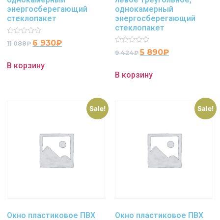
энергосберегающий
однокамерный
стеклопакет
энергосберегающий
стеклопакет
Rated
6 930
₽
11 088
₽
0
Rated
5 890
₽
9 424
₽
out
0
of
out
В корзину
5
of
В корзину
5
Sale!
Sale!
Окно пластиковое ПВХ
Окно пластиковое ПВХ