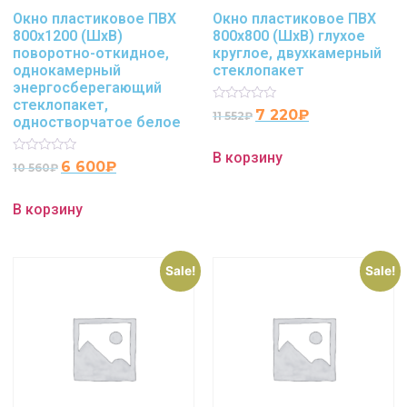
Окно пластиковое ПВХ
Окно пластиковое ПВХ
800х1200 (ШхВ)
800х800 (ШхВ) глухое
поворотно-откидное,
круглое, двухкамерный
однокамерный
стеклопакет
энергосберегающий
стеклопакет,
Rated
7 220
₽
11 552
₽
одностворчатое белое
0
out
of
В корзину
5
Rated
6 600
₽
10 560
₽
0
out
of
В корзину
5
Sale!
Sale!