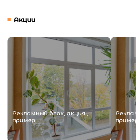
Акции
Рекламный блок, акция ,
Рекламн
пример
пример