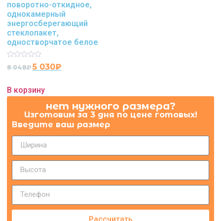
поворотно-откидное,
однокамерный
энергосберегающий
стеклопакет,
одностворчатое белое
Rated
5 030
₽
8 048
₽
0
out
of
В корзину
5
нет нужного размера?
Изготовим за 3 дня по цене готовых!
Введите ваш размер
Рассчитать