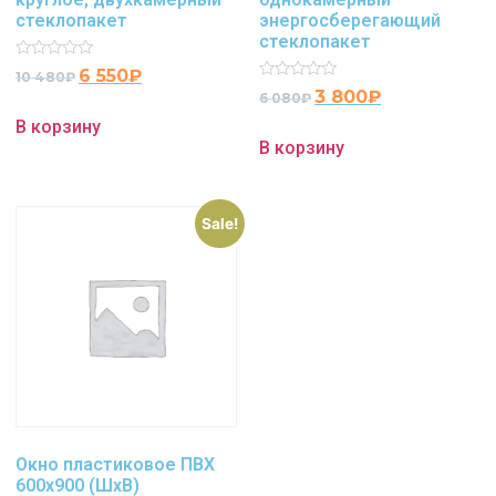
стеклопакет
энергосберегающий
стеклопакет
Rated
6 550
₽
10 480
₽
0
Rated
3 800
₽
6 080
₽
out
0
of
out
В корзину
5
of
В корзину
5
Sale!
Окно пластиковое ПВХ
600х900 (ШхВ)