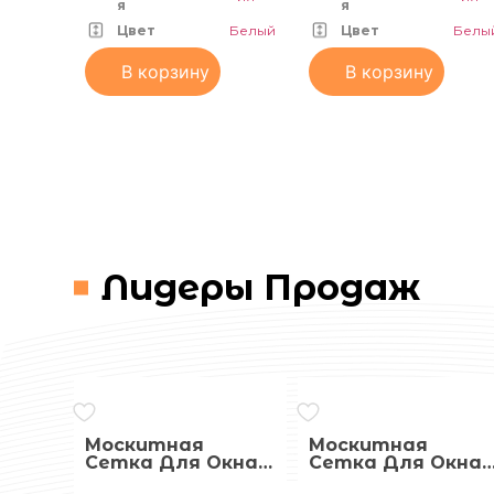
я
я
Цвет
Белый
Цвет
Белы
В корзину
В корзину
Лидеры Продаж
Москитная
Москитная
Сетка Для Окна
Сетка Для Окна
С Креплением
С Креплением