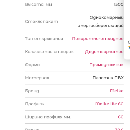
Высота, мм
1500
Однокамерный
Стеклопакет
энергосберегающий
Тип открывания
Поворотно-откидное
Количество створок
Двустворчатое
Форма
Прямоугольник
Материал
Пластик ПВХ
Бренд
Melke
Профиль
Melke lite 60
Ширина профиля мм.
60