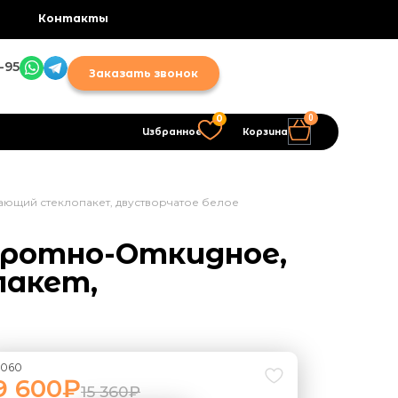
Контакты
-95
Заказать звонок
0
0
Избранное
Корзина
ающий стеклопакет, двустворчатое белое
воротно-Откидное,
пакет,
060
9 600
₽
15 360
₽