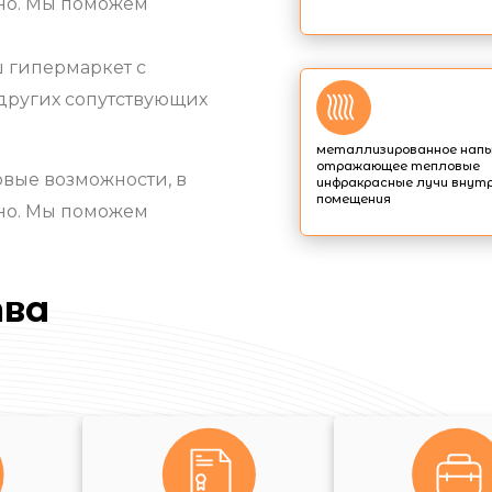
жно. Мы поможем
ш гипермаркет с
других сопутствующих
металлизированное напы
отражающее тепловые
вые возможности, в
инфракрасные лучи внут
помещения
жно. Мы поможем
ва