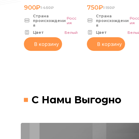
Средняя
Большая
900
₽
750
₽
1 450
₽
1 150
₽
Страна
Страна
Росс
Рос
происхождени
происхождени
ия
ия
я
я
Цвет
Белый
Цвет
Белы
В корзину
В корзину
С Нами Выгодно