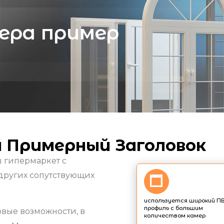
нера пример
 Примерный Заголовок
ш гипермаркет с
других сопутствующих
используется широкий ПВ
профиль с большим
вые возможности, в
количеством камер