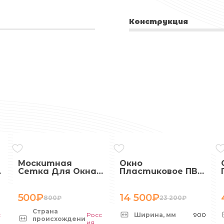
Конструкция
Москитная
Окно
Сетка Для Окна
Пластиковое ПВХ
С Креплением
900х900 (ШхВ)
Маленькая
Круглое
Поворотное,
500
₽
14 500
₽
800
₽
23 200
₽
Двухкамерный
Стеклопакет,
Страна
с
Росс
Ширина, мм
900
Двустворчатое
происхождени
ия