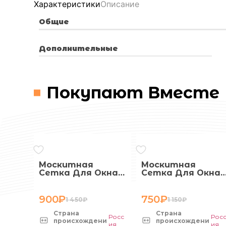
Характеристики
Описание
Общие
Дополнительные
Покупают Вместе
Москитная
Москитная
Сетка Для Окна
Сетка Для Окна
С Креплением
С Креплением
Средняя
Большая
900
₽
750
₽
1 450
₽
1 150
₽
Страна
Страна
Росс
Рос
происхождени
происхождени
ия
ия