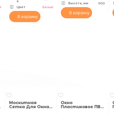
я
Белое
Высота, мм
900
й
Цвет
Белый
В корзину
В корзину
Москитная
Окно
Сетка Для Окна
Пластиковое ПВХ
С Креплением
900х900 (ШхВ)