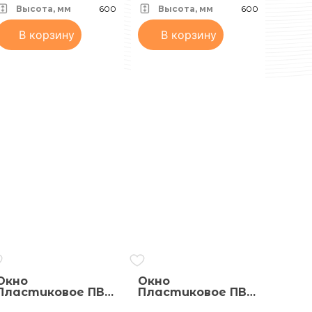
Одностворчатое
Белое
Высота, мм
600
Высота, мм
600
Белое
В корзину
В корзину
Окно
Окно
Пластиковое ПВХ
Пластиковое ПВХ
500х600 (ШхВ)
600х600 (ШхВ),