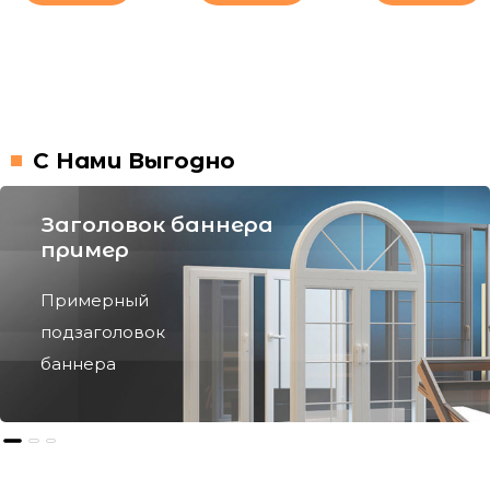
С Нами Выгодно
Заголовок баннера
пример
Примерный
подзаголовок
баннера