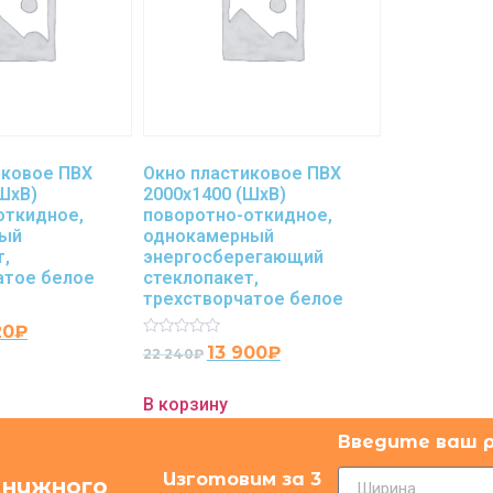
иковое ПВХ
Окно пластиковое ПВХ
ШхВ)
2000х1400 (ШхВ)
откидное,
поворотно-откидное,
ный
однокамерный
т,
энергосберегающий
атое белое
стеклопакет,
трехстворчатое белое
20
₽
Rated
13 900
₽
22 240
₽
0
out
of
В корзину
5
Введите ваш 
Изготовим за 3
 нужного