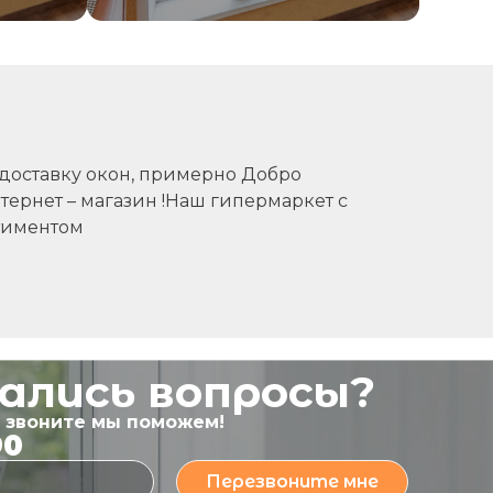
 доставку окон, примерно Добро
тернет – магазин !Наш гипермаркет с
тиментом
тались вопросы?
ь звоните мы поможем!
90
Перезвоните мне