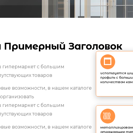
 Примерный Заголовок
аш гипермаркет с большим
используется ши
путствующих товаров
профиль с больш
количеством кам
вые возможности, в нашем каталоге
 организовать
аш гипермаркет с большим
путствующих товаров
вые возможности, в нашем каталоге
металлизированн
отражающее теп