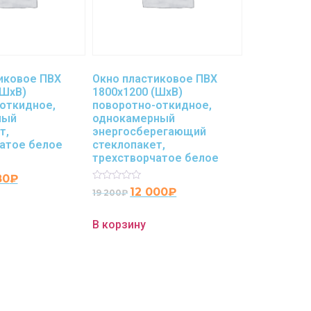
иковое ПВХ
Окно пластиковое ПВХ
(ШхВ)
1800х1200 (ШхВ)
откидное,
поворотно-откидное,
ный
однокамерный
т,
энергосберегающий
атое белое
стеклопакет,
трехстворчатое белое
80
₽
Rated
12 000
₽
19 200
₽
0
out
of
В корзину
5