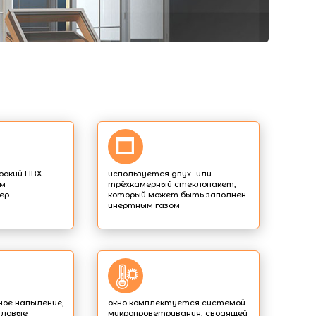
рокий ПВХ-
используется двух- или
им
трёхкамерный стеклопакет,
ер
который может быть заполнен
инертным газом
ое напыление,
окно комплектуется системой
ловые
микропроветривания, сводящей