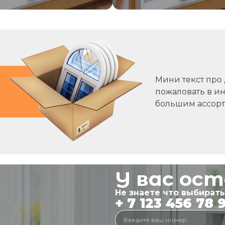
Мини текст про
пожаловать в ин
большим ассор
У вас ос
Не знаете что выбират
+ 7 123 456 78 