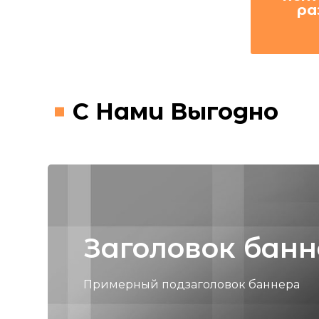
ра
С Нами Выгодно
Заголовок бан
Примерный подзаголовок баннера