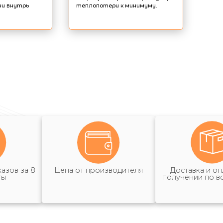
чи внутрь
теплопотери к минимуму.
азов за 8
Цена от производителя
Доставка и оп
ты
получении по в