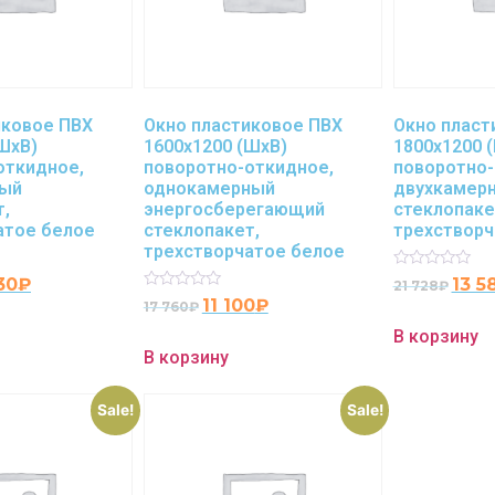
иковое ПВХ
Окно пластиковое ПВХ
Окно пласт
ШхВ)
1600х1200 (ШхВ)
1800х1200 
откидное,
поворотно-откидное,
поворотно-
ный
однокамерный
двухкамер
т,
энергосберегающий
стеклопаке
атое белое
стеклопакет,
трехстворч
трехстворчатое белое
Rated
30
₽
13 5
21 728
₽
0
Rated
11 100
₽
17 760
₽
out
0
of
out
В корзину
5
of
В корзину
5
Sale!
Sale!