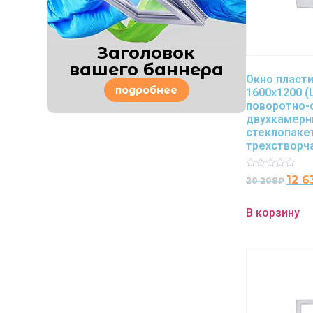
Заголовок
вашего баннера
Окно пласт
подробнее
1600х1200 (
поворотно-
двухкамер
стеклопаке
трехстворч
Rated
12 6
20 208
₽
0
out
of
В корзину
5