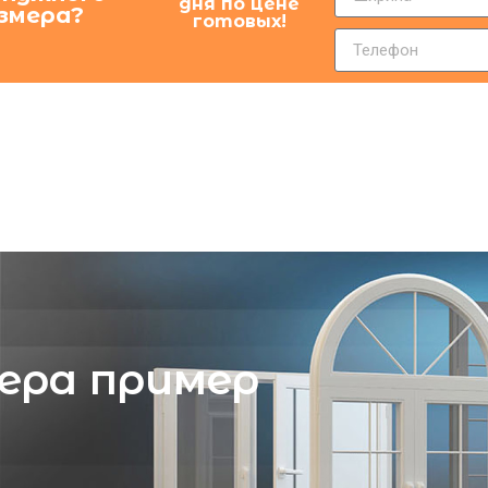
дня по цене
змера?
готовых!
нера пример